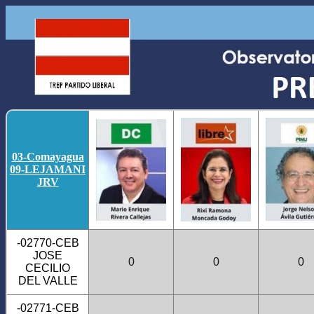
03-Comayagua
09-LEJAMANI
JRV
-02770-CEB
JOSE
0
0
0
CECILIO
DEL VALLE
-02771-CEB