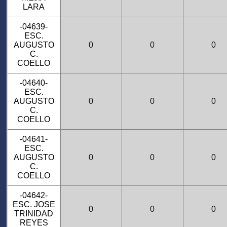
LARA
-04639-
ESC.
AUGUSTO
0
0
0
C.
COELLO
-04640-
ESC.
AUGUSTO
0
0
0
C.
COELLO
-04641-
ESC.
AUGUSTO
0
0
0
C.
COELLO
-04642-
ESC. JOSE
0
0
0
TRINIDAD
REYES