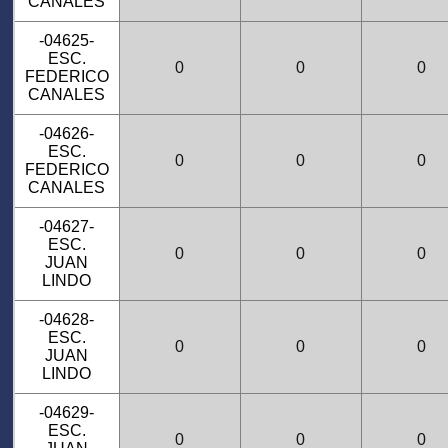
CANALES
-04625-
ESC.
0
0
0
FEDERICO
CANALES
-04626-
ESC.
0
0
0
FEDERICO
CANALES
-04627-
ESC.
0
0
0
JUAN
LINDO
-04628-
ESC.
0
0
0
JUAN
LINDO
-04629-
ESC.
0
0
0