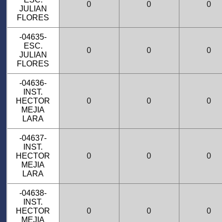
0
0
0
JULIAN
FLORES
-04635-
ESC.
0
0
0
JULIAN
FLORES
-04636-
INST.
HECTOR
0
0
0
MEJIA
LARA
-04637-
INST.
HECTOR
0
0
0
MEJIA
LARA
-04638-
INST.
HECTOR
0
0
0
MEJIA