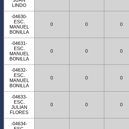
JUAN
LINDO
-04630-
ESC.
0
0
0
MANUEL
BONILLA
-04631-
ESC.
0
0
0
MANUEL
BONILLA
-04632-
ESC.
0
0
0
MANUEL
BONILLA
-04633-
ESC.
0
0
0
JULIAN
FLORES
-04634-
ESC.